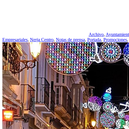
Archivo
,
Ayuntamien
Empresariales
,
Nerja Centro
,
Notas de prensa
,
Portada
,
Promociones