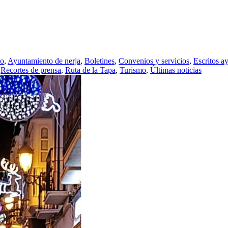
to
,
Ayuntamiento de nerja
,
Boletines
,
Convenios y servicios
,
Escritos a
,
Recortes de prensa
,
Ruta de la Tapa
,
Turismo
,
Últimas noticias