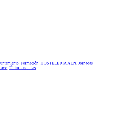
yuntamiento
,
Formación
,
HOSTELERIA AEN
,
Jornadas
ismo
,
Últimas noticias