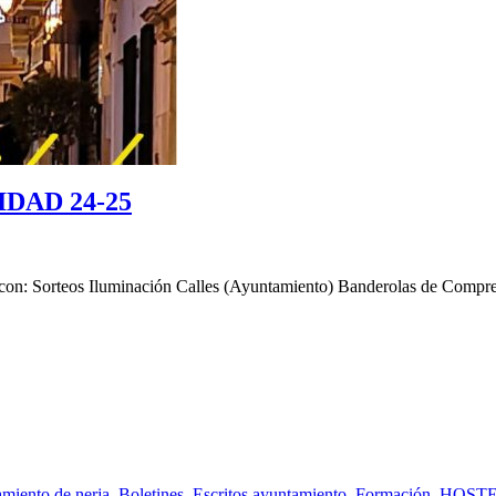
DAD 24-25
n: Sorteos Iluminación Calles (Ayuntamiento) Banderolas de Compr
miento de nerja
,
Boletines
,
Escritos ayuntamiento
,
Formación
,
HOSTE