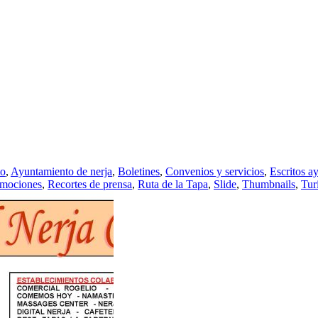
to
,
Ayuntamiento de nerja
,
Boletines
,
Convenios y servicios
,
Escritos a
mociones
,
Recortes de prensa
,
Ruta de la Tapa
,
Slide
,
Thumbnails
,
Tur