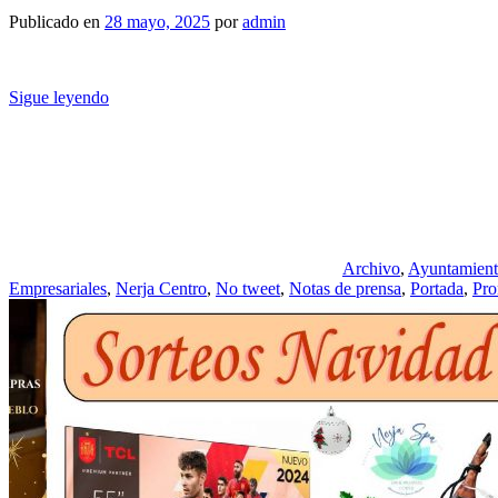
Publicado en
28 mayo, 2025
por
admin
Sigue leyendo
Archivo
,
Ayuntamien
Empresariales
,
Nerja Centro
,
No tweet
,
Notas de prensa
,
Portada
,
Pro