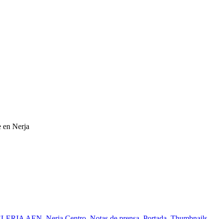
e en Nerja
LERIA AEN
,
Nerja Centro
,
Notas de prensa
,
Portada
,
Thumbnails
,