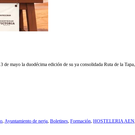
mayo la duodécima edición de su ya consolidada Ruta de la Tapa, 
to
,
Ayuntamiento de nerja
,
Boletines
,
Formación
,
HOSTELERIA AEN