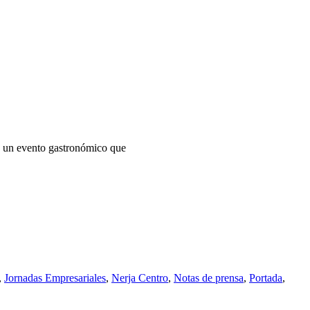
un evento gastronómico que
,
Jornadas Empresariales
,
Nerja Centro
,
Notas de prensa
,
Portada
,