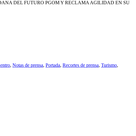
ADANA DEL FUTURO PGOM Y RECLAMA AGILIDAD EN SU
entro
,
Notas de prensa
,
Portada
,
Recortes de prensa
,
Turismo
,