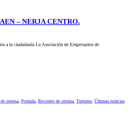
AEN – NERJA CENTRO.
ios a la ciudadanía La Asociación de Empresarios de
 de prensa
,
Portada
,
Recortes de prensa
,
Turismo
,
Últimas noticias