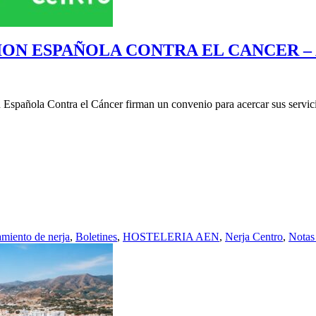
ON ESPAÑOLA CONTRA EL CANCER – 
 Española Contra el Cáncer firman un convenio para acercar sus servic
miento de nerja
,
Boletines
,
HOSTELERIA AEN
,
Nerja Centro
,
Notas