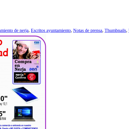
miento de nerja
,
Escritos ayuntamiento
,
Notas de prensa
,
Thumbnails
,