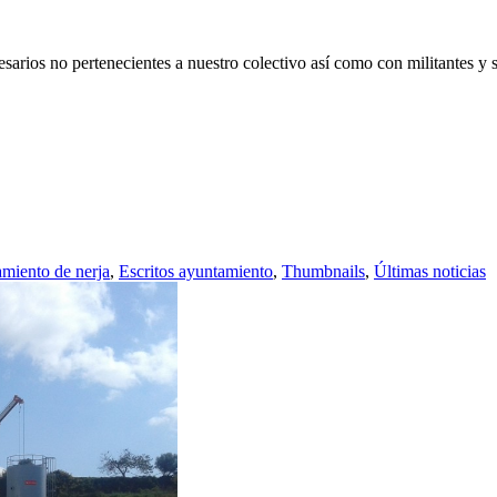
arios no pertenecientes a nuestro colectivo así como con militantes y s
miento de nerja
,
Escritos ayuntamiento
,
Thumbnails
,
Últimas noticias