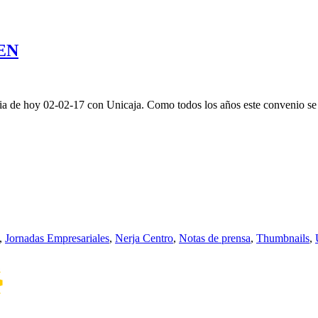
EN
dia de hoy 02-02-17 con Unicaja. Como todos los años este convenio se
,
Jornadas Empresariales
,
Nerja Centro
,
Notas de prensa
,
Thumbnails
,