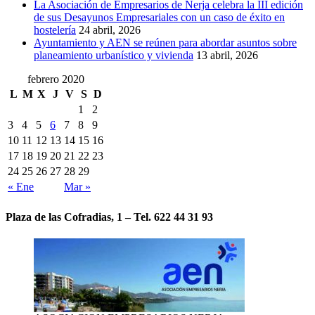
La Asociación de Empresarios de Nerja celebra la III edición
de sus Desayunos Empresariales con un caso de éxito en
hostelería
24 abril, 2026
Ayuntamiento y AEN se reúnen para abordar asuntos sobre
planeamiento urbanístico y vivienda
13 abril, 2026
febrero 2020
L
M
X
J
V
S
D
1
2
3
4
5
6
7
8
9
10
11
12
13
14
15
16
17
18
19
20
21
22
23
24
25
26
27
28
29
« Ene
Mar »
Plaza de las Cofradias, 1 – Tel. 622 44 31 93