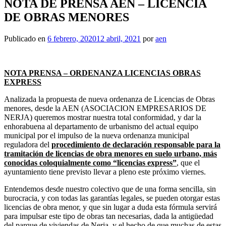
NOTA DE PRENSA AEN – LICENCIA
DE OBRAS MENORES
Publicado en
6 febrero, 2020
12 abril, 2021
por
aen
NOTA PRENSA – ORDENANZA LICENCIAS OBRAS
EXPRESS
Analizada la propuesta de nueva ordenanza de Licencias de Obras
menores, desde la AEN (ASOCIACION EMPRESARIOS DE
NERJA) queremos mostrar nuestra total conformidad, y dar la
enhorabuena al departamento de urbanismo del actual equipo
municipal por el impulso de la nueva ordenanza municipal
reguladora del
procedimiento de declaración responsable para la
tramitación de licencias de obra menores en suelo urbano, más
conocidas coloquialmente como “licencias express”
, que el
ayuntamiento tiene previsto llevar a pleno este próximo viernes.
Entendemos desde nuestro colectivo que de una forma sencilla, sin
burocracia, y con todas las garantías legales, se pueden otorgar estas
licencias de obra menor, y que sin lugar a duda esta fórmula servirá
para impulsar este tipo de obras tan necesarias, dada la antigüedad
del parque de viviendas de Nerja, y el hecho de que muchas de estas