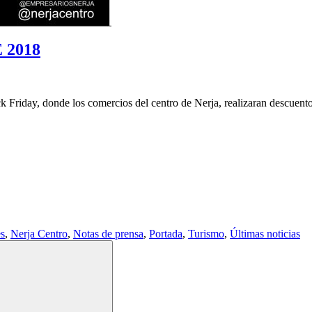
 2018
 Friday, donde los comercios del centro de Nerja, realizaran descuent
es
,
Nerja Centro
,
Notas de prensa
,
Portada
,
Turismo
,
Últimas noticias