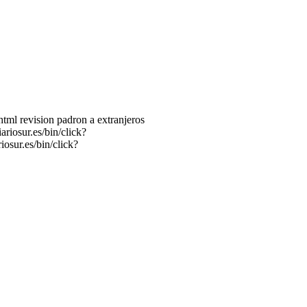
tml revision padron a extranjeros
riosur.es/bin/click?
osur.es/bin/click?