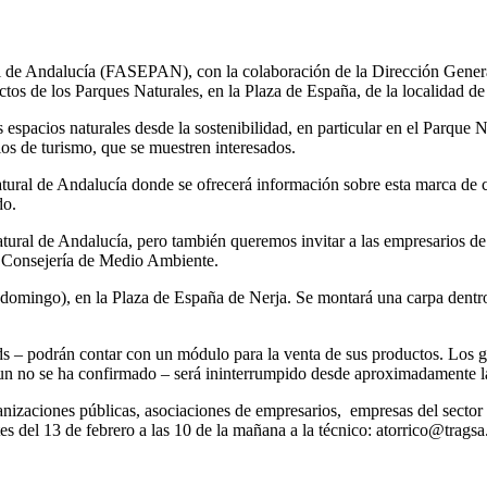
l de Andalucía (FASEPAN), con la colaboración de la Dirección Genera
s de los Parques Naturales, en la Plaza de España, de la localidad de
s espacios naturales desde la sostenibilidad, en particular en el Parqu
ios de turismo, que se muestren interesados.
ral de Andalucía donde se ofrecerá información sobre esta marca de ca
do.
ural de Andalucía, pero también queremos invitar a las empresarios de 
la Consejería de Medio Ambiente.
y domingo), en la Plaza de España de Nerja. Se montará una carpa dentr
nds – podrán contar con un módulo para la venta de sus productos. Los
aun no se ha confirmado – será ininterrumpido desde aproximadamente las
ganizaciones públicas, asociaciones de empresarios, empresas del sector
es del 13 de febrero a las 10 de la mañana a la técnico: atorrico@trags