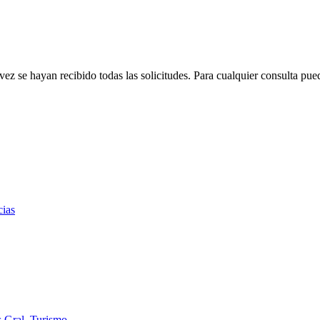
se hayan recibido todas las solicitudes. Para cualquier consulta pued
cias
s Gral
,
Turismo