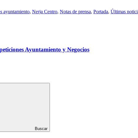
os ayuntamiento
,
Nerja Centro
,
Notas de prensa
,
Portada
,
Últimas notici
peticiones Ayuntamiento y Negocios
Buscar