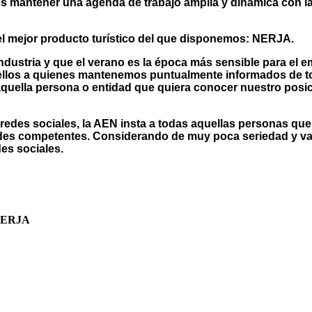
s mantener una agenda de trabajo amplia y dinámica con la
r el mejor producto turístico del que disponemos: NERJA.
ndustria y que el verano es la época más sensible para el 
a ellos a quienes mantenemos puntualmente informados de t
quella persona o entidad que quiera conocer nuestro posic
redes sociales, la AEN insta a todas aquellas personas que
ades competentes. Considerando de muy poca seriedad y va
es sociales.
NERJA