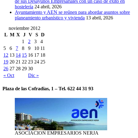
de sus Desayunos Empresariales con un caso de éxito en
hostelería
24 abril, 2026
Ayuntamiento y AEN se reúnen para abordar asuntos sobre
planeamiento urbanístico y vivienda
13 abril, 2026
noviembre 2012
L
M
X
J
V
S
D
1
2
3
4
5
6
7
8
9
10
11
12
13
14
15
16
17
18
19
20
21
22
23
24
25
26
27
28
29
30
« Oct
Dic »
Plaza de las Cofradias, 1 – Tel. 622 44 31 93
ASOCIACION EMPRESARIOS NERJA