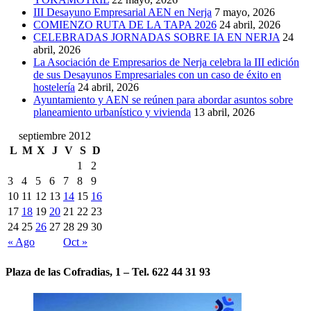
III Desayuno Empresarial AEN en Nerja
7 mayo, 2026
COMIENZO RUTA DE LA TAPA 2026
24 abril, 2026
CELEBRADAS JORNADAS SOBRE IA EN NERJA
24
abril, 2026
La Asociación de Empresarios de Nerja celebra la III edición
de sus Desayunos Empresariales con un caso de éxito en
hostelería
24 abril, 2026
Ayuntamiento y AEN se reúnen para abordar asuntos sobre
planeamiento urbanístico y vivienda
13 abril, 2026
septiembre 2012
L
M
X
J
V
S
D
1
2
3
4
5
6
7
8
9
10
11
12
13
14
15
16
17
18
19
20
21
22
23
24
25
26
27
28
29
30
« Ago
Oct »
Plaza de las Cofradias, 1 – Tel. 622 44 31 93