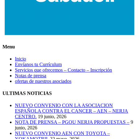
Menu
Inicio
Envíanos tu Currículum
Servicios que ofrecemos – Contacto – Inscripción
Notas de prensa
ofertas de nuestros asociados
ULTIMAS NOTICIAS
NUEVO CONVENIO CON LA ASOCIACION
ESPAÑOLA CONTRA EL CANCER – AEN – NERJA
CENTRO.
19 junio, 2026
NOTA DE PRENSA – PGOU NERJA PROPUESTAS –
9
junio, 2026
NUEVO CONVENIO AEN CON TOYOTA –
YOKAMOTRIL
22 mayo, 2026